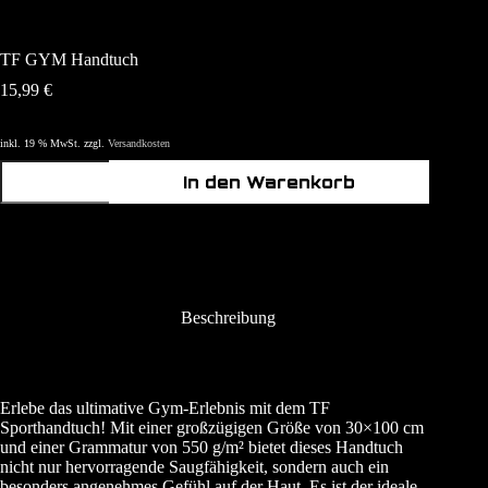
TF GYM Handtuch
15,99
€
inkl. 19 % MwSt.
zzgl.
Versandkosten
TF
In den Warenkorb
GYM
Handtuch
Menge
Beschreibung
Erlebe das ultimative Gym-Erlebnis mit dem TF
Sporthandtuch! Mit einer großzügigen Größe von 30×100 cm
und einer Grammatur von 550 g/m² bietet dieses Handtuch
nicht nur hervorragende Saugfähigkeit, sondern auch ein
besonders angenehmes Gefühl auf der Haut. Es ist der ideale