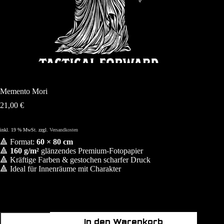
Memento Mori
21,00
€
inkl. 19 % MwSt.
zzgl.
Versandkosten
🔺 Format:
60 × 80 cm
🔺
160 g/m²
glänzendes Premium-Fotopapier
🔺 Kräftige Farben & gestochen scharfer Druck
🔺 Ideal für Innenräume mit Charakter
Memento
In den Warenkorb
Mori