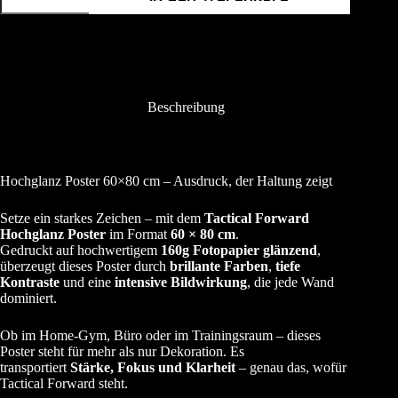
Menge
Beschreibung
Hochglanz Poster 60×80 cm – Ausdruck, der Haltung zeigt
Setze ein starkes Zeichen – mit dem
Tactical Forward
Hochglanz Poster
im Format
60 × 80 cm
.
Gedruckt auf hochwertigem
160g Fotopapier glänzend
,
überzeugt dieses Poster durch
brillante Farben
,
tiefe
Kontraste
und eine
intensive Bildwirkung
, die jede Wand
dominiert.
Ob im Home-Gym, Büro oder im Trainingsraum – dieses
Poster steht für mehr als nur Dekoration. Es
transportiert
Stärke, Fokus und Klarheit
– genau das, wofür
Tactical Forward steht.