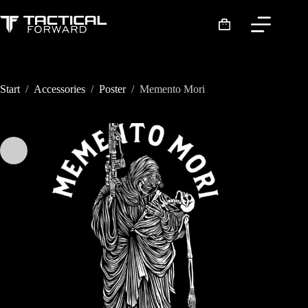
Zum
Inhalt
Warenkorb
springen
Start
/
Accessories
/
Poster
/
Memento Mori