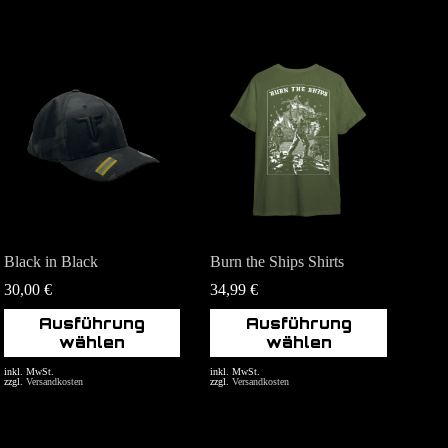
Black in Black
Burn the Ships Shirts
30,00
€
34,99
€
Dieses
Dieses
Ausführung
Ausführung
Produkt
Produkt
wählen
wählen
weist
weist
mehrere
mehrere
inkl. MwSt.
inkl. MwSt.
zzgl.
Versandkosten
zzgl.
Versandkosten
Varianten
Varianten
auf.
auf.
Die
Die
Optionen
Optionen