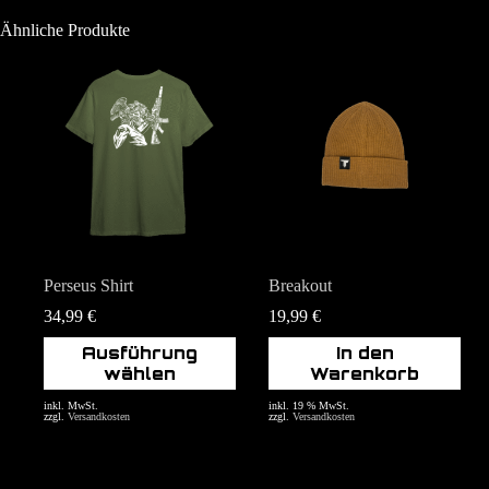
Ähnliche Produkte
Perseus Shirt
Breakout
34,99
€
19,99
€
Dieses
Ausführung
In den
Produkt
wählen
Warenkorb
weist
mehrere
inkl. MwSt.
inkl. 19 % MwSt.
zzgl.
Versandkosten
zzgl.
Versandkosten
Varianten
auf.
Die
Optionen