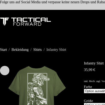
Zum
Folge uns auf Social Media und verpasse keine neuen Drops und Raba
Inhalt
springen
Start
/
Bekleidung
/
Shirts
/
Infantry Shirt
Infantry Shirt
35,99
€
inkl. MwSt.
zzgl.
Ver
Farbe
Größe