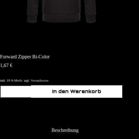
Forward Zipper Bi-Color
1,67
€
inkl. 19 % MwSt.
zzgl.
Versandkosten
Forward
In den Warenkorb
Zipper
Bi-
Color
Menge
Beschreibung