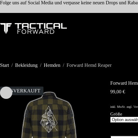
Zum
Folge uns auf Social Media und verpasse keine neuen Drops und Raba
Inhalt
springen
Start
/
Bekleidung
/
Hemden
/
Forward Hemd Reaper
Forward Hem
AUSVERKAUFT
99,00
€
inkl. MwSt.
zzgl.
Ver
Größe
Forward