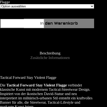
Flagge
Stay
In den Warenkorb
Violent
Flagge
Menge
Beschreibung
Zusätzliche Informationen
Tactical Forward Stay Violent Flagge
Die
Tactical Forward Stay Violent Flagge
verbindet
klassische Kunst mit modernem Tactical-Streetwear Design.
Inspiriert von der ikonischen David-Statue und neu
interpretiert im militärisch-urbanen Stil entsteht ein kraftvolles
Banner für alle, die Streetwear, Tactical-Lifestyle und
markante Kunst feiern.