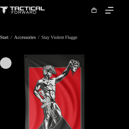
Zum
Inhalt
Warenkorb
springen
Start
/
Accessories
/
Stay Violent Flagge