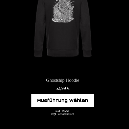
gewählt
werden
Ghostship Hoodie
52,99
€
Dieses
Ausführung wählen
Produkt
weist
mehrere
inkl. MwSt.
zzgl.
Versandkosten
Varianten
auf.
Die