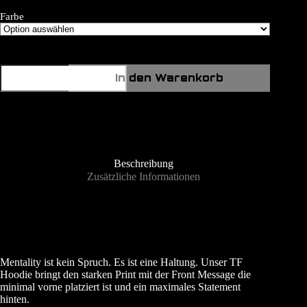
Farbe
Mentality
In den Warenkorb
Hoodie
Black
Edit
Menge
Beschreibung
Zusätzliche Informationen
Mentality ist kein Spruch. Es ist eine Haltung. Unser TF
Hoodie bringt den starken Print mit der Front Message die
minimal vorne platziert ist und ein maximales Statement
hinten.