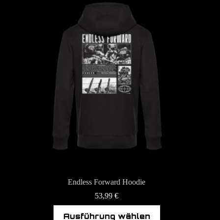
Optionen
können
auf
der
Produktseite
gewählt
werden
Endless Forward Hoodie
53,99
€
Dieses
Ausführung wählen
Produkt