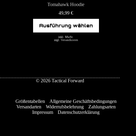
Tomahawk Hoodie
49,99
€
Dieses
Ausführung wählen
Produkt
weist
mehrere
inkl. MwSt.
zzgl.
Versandkosten
Varianten
auf.
Die
Optionen
können
auf
der
© 2026 Tactical Forward
Produktseite
gewählt
werden
Größentabellen
Allgemeine Geschäftsbedingungen
Versandarten
Widerrufsbelehrung
Zahlungsarten
Impressum
Datenschutzerklärung
Vertrag widerrufen